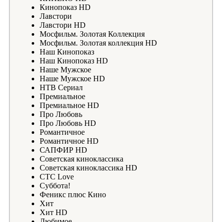
Кинопоказ HD
Лавстори
Лавстори HD
Мосфильм. Золотая Коллекция
Мосфильм. Золотая коллекция HD
Наш Кинопоказ
Наш Кинопоказ HD
Наше Мужское
Наше Мужское HD
НТВ Сериал
Премиальное
Премиальное HD
Про Любовь
Про Любовь HD
Романтичное
Романтичное HD
САПФИР HD
Советская киноклассика
Советская киноклассика HD
СТС Love
Суббота!
Феникс плюс Кино
Хит
Хит HD
Любимое