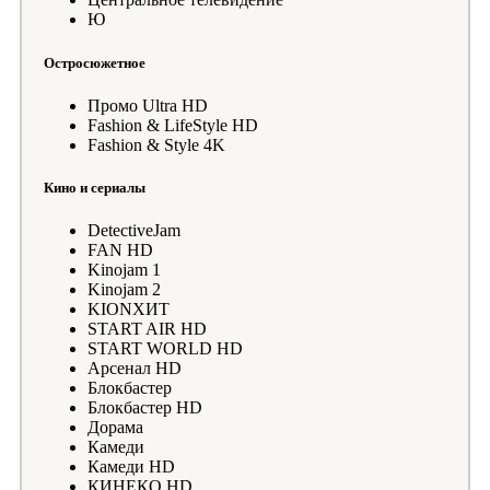
Ю
Остросюжетное
Промо Ultra HD
Fashion & LifeStyle HD
Fashion & Style 4K
Кино и сериалы
DetectiveJam
FAN HD
Kinojam 1
Kinojam 2
KIONХИТ
START AIR HD
START WORLD HD
Арсенал HD
Блокбастер
Блокбастер HD
Дорама
Камеди
Камеди HD
КИНЕКО HD