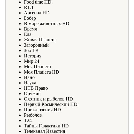
Food time HD
RTД
Арсенал HD
Бобёр
В мире животных HD
Время
Еда
Живая Планета
Загородный
Зоо ТВ
История
Мир 24
Моя Планета
Моя Планета HD
Нано
Наука
НТВ Право
Оружие
Охотник и рыболов HD
Первый Космический HD
Приключения HD
Рыболов
Т24
Тайны Галактики HD
Телеканал Известия