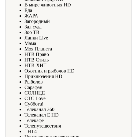
В мире животных HD
Еда
ЖАРА
Загородный
Зал суда
Зоо ТВ
Лапки Live
Мама
Моя Планета
НТВ Право
НТВ Стиль
НТВ-ХИТ
Охотник и рыболов HD
Приключения HD
Рыболов
Сарафан
СОЛНЦЕ
СТС Love
Суббота!
Телеканал 360
Телеканал Е HD
Телекафе
Телепутешествия
ТНТ4
Центральное телевидение