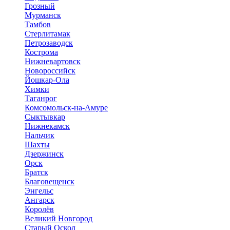
Грозный
Мурманск
Тамбов
Стерлитамак
Петрозаводск
Кострома
Нижневартовск
Новороссийск
Йошкар-Ола
Химки
Таганрог
Комсомольск-на-Амуре
Сыктывкар
Нижнекамск
Нальчик
Шахты
Дзержинск
Орск
Братск
Благовещенск
Энгельс
Ангарск
Королёв
Великий Новгород
Старый Оскол