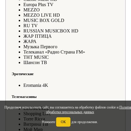
Europa Plus TV
MEZZO
MEZZO LIVE HD
MUSIC BOX GOLD
RU TV
RUSSIAN MUSICBOX HD
ЖАР ПТИЦА
ЖАРА
Музыка Первого
Телеканал «Радио Страна FM»
ТНТ MUSIC
Шансон ТВ
Эротические
Eromania 4K
Телемагазины
Продолжая использовать сайт, вы соглашаетесь на обработку файлов cookie и
Полити
LEOMAX24
обработки персональных данных
Shopping Live
Torre Ricca
Нажмите
ОК
для продолжения.
Витрина ТВ
Мой Мир