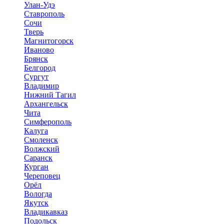
Улан-Удэ
Ставрополь
Сочи
Тверь
Магнитогорск
Иваново
Брянск
Белгород
Сургут
Владимир
Нижний Тагил
Архангельск
Чита
Симферополь
Калуга
Смоленск
Волжский
Саранск
Курган
Череповец
Орёл
Вологда
Якутск
Владикавказ
Подольск