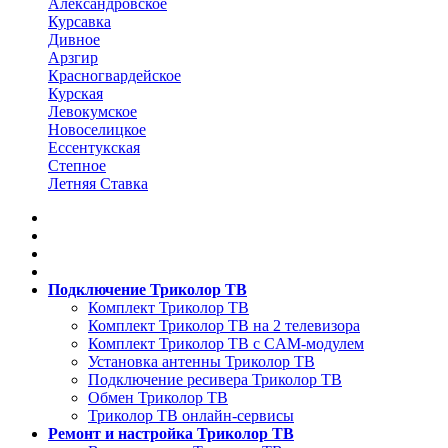
Александровское
Курсавка
Дивное
Арзгир
Красногвардейское
Курская
Левокумское
Новоселицкое
Ессентукская
Степное
Летняя Ставка
Подключение Триколор ТВ
Комплект Триколор ТВ
Комплект Триколор ТВ на 2 телевизора
Комплект Триколор ТВ с CAM-модулем
Установка антенны Триколор ТВ
Подключение ресивера Триколор ТВ
Обмен Триколор ТВ
Триколор ТВ онлайн-сервисы
Ремонт и настройка Триколор ТВ