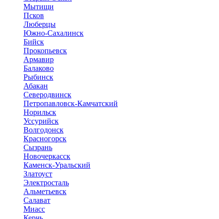
Мытищи
Псков
Люберцы
Южно-Сахалинск
Бийск
Прокопьевск
Армавир
Балаково
Рыбинск
Абакан
Северодвинск
Петропавловск-Камчатский
Норильск
Уссурийск
Волгодонск
Красногорск
Сызрань
Новочеркасск
Каменск-Уральский
Златоуст
Электросталь
Альметьевск
Салават
Миасс
Керчь