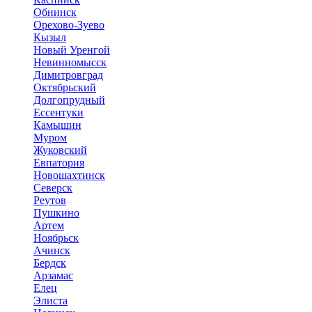
Обнинск
Орехово-Зуево
Кызыл
Новый Уренгой
Невинномысск
Димитровград
Октябрьский
Долгопрудный
Ессентуки
Камышин
Муром
Жуковский
Евпатория
Новошахтинск
Северск
Реутов
Пушкино
Артем
Ноябрьск
Ачинск
Бердск
Арзамас
Елец
Элиста