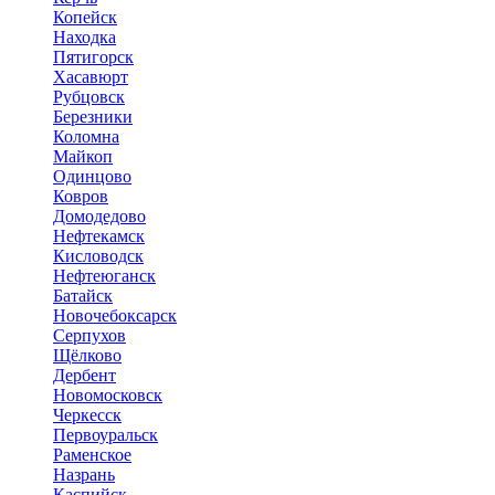
Копейск
Находка
Пятигорск
Хасавюрт
Рубцовск
Березники
Коломна
Майкоп
Одинцово
Ковров
Домодедово
Нефтекамск
Кисловодск
Нефтеюганск
Батайск
Новочебоксарск
Серпухов
Щёлково
Дербент
Новомосковск
Черкесск
Первоуральск
Раменское
Назрань
Каспийск