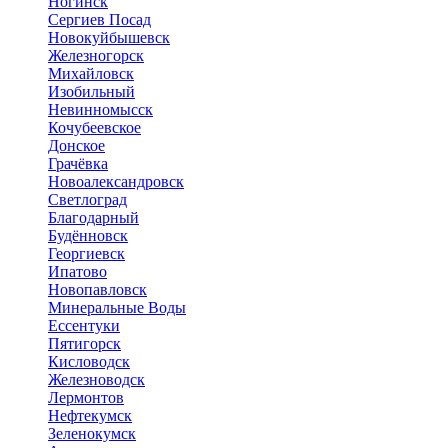
Ногинск
Сергиев Посад
Новокуйбышевск
Железногорск
Михайловск
Изобильный
Невинномысск
Кочубеевское
Донское
Грачёвка
Новоалександровск
Светлоград
Благодарный
Будённовск
Георгиевск
Ипатово
Новопавловск
Минеральные Воды
Ессентуки
Пятигорск
Кисловодск
Железноводск
Лермонтов
Нефтекумск
Зеленокумск