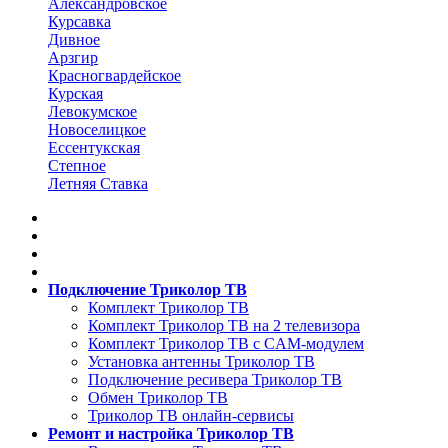
Александровское
Курсавка
Дивное
Арзгир
Красногвардейское
Курская
Левокумское
Новоселицкое
Ессентукская
Степное
Летняя Ставка
Подключение Триколор ТВ
Комплект Триколор ТВ
Комплект Триколор ТВ на 2 телевизора
Комплект Триколор ТВ с CAM-модулем
Установка антенны Триколор ТВ
Подключение ресивера Триколор ТВ
Обмен Триколор ТВ
Триколор ТВ онлайн-сервисы
Ремонт и настройка Триколор ТВ