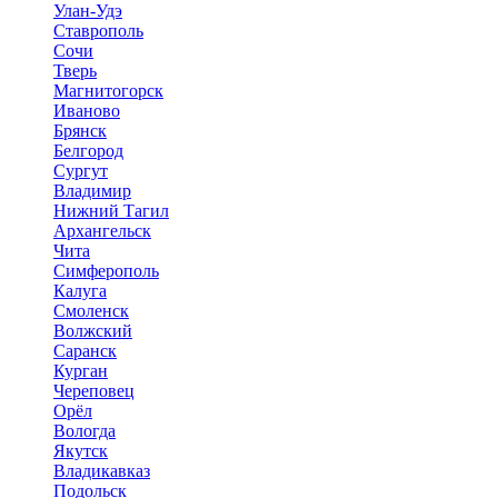
Улан-Удэ
Ставрополь
Сочи
Тверь
Магнитогорск
Иваново
Брянск
Белгород
Сургут
Владимир
Нижний Тагил
Архангельск
Чита
Симферополь
Калуга
Смоленск
Волжский
Саранск
Курган
Череповец
Орёл
Вологда
Якутск
Владикавказ
Подольск