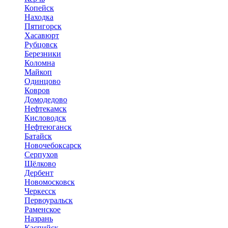
Копейск
Находка
Пятигорск
Хасавюрт
Рубцовск
Березники
Коломна
Майкоп
Одинцово
Ковров
Домодедово
Нефтекамск
Кисловодск
Нефтеюганск
Батайск
Новочебоксарск
Серпухов
Щёлково
Дербент
Новомосковск
Черкесск
Первоуральск
Раменское
Назрань
Каспийск