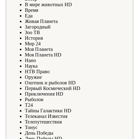
В мире животных HD
Время
Еда
Живая Планета
Загородный
Зоо ТВ
История
Мир 24
Моя Планета
Моя Планета HD
Нано
Наука
НТВ Право
Оружие
Охотник и рыболов HD
Первый Космический HD
Приключения HD
Рыболов
Т24
Тайны Галактики HD
Телеканал Известия
Телепутешествия
Тонус
День Победы
День Победы HD