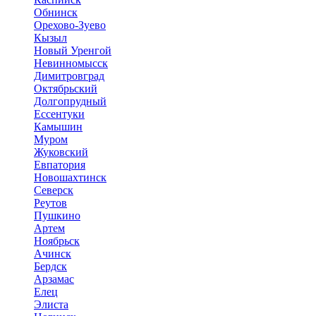
Обнинск
Орехово-Зуево
Кызыл
Новый Уренгой
Невинномысск
Димитровград
Октябрьский
Долгопрудный
Ессентуки
Камышин
Муром
Жуковский
Евпатория
Новошахтинск
Северск
Реутов
Пушкино
Артем
Ноябрьск
Ачинск
Бердск
Арзамас
Елец
Элиста