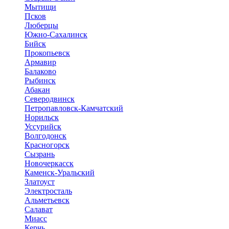
Мытищи
Псков
Люберцы
Южно-Сахалинск
Бийск
Прокопьевск
Армавир
Балаково
Рыбинск
Абакан
Северодвинск
Петропавловск-Камчатский
Норильск
Уссурийск
Волгодонск
Красногорск
Сызрань
Новочеркасск
Каменск-Уральский
Златоуст
Электросталь
Альметьевск
Салават
Миасс
Керчь