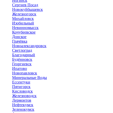
Ногинск
Сергиев Посад
Новокуйбышевск
Железногорск
Михайловск
Изобильный
Невинномысск
Кочубеевское
Донское
Грачёвка
Новоалександровск
Светлоград
Благодарный
Будённовск
Георгиевск
Ипатово
Новопавловск
Минеральные Воды
Ессентуки
Пятигорск
Кисловодск
Железноводск
Лермонтов
Нефтекумск
Зеленокумск