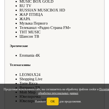
MUSIC BOX GOLD
RU TV
RUSSIAN MUSICBOX HD
ЖАР ПТИЦА
ЖАРА
Музыка Первого
Телеканал «Радио Страна FM»
ТНТ MUSIC
Шансон ТВ
Эротические
Eromania 4K
Телемагазины
LEOMAX24
Shopping Live
Torre Ricca
Витрина ТВ
Продолжая использовать сайт, вы соглашаетесь на обработку файлов cookie и
Полити
Мой Мир
обработки персональных данных
Ювелирочка
Ювелирочка HD
Нажмите
ОК
для продолжения.