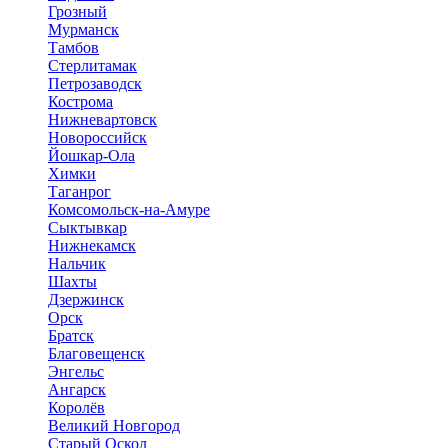
Грозный
Мурманск
Тамбов
Стерлитамак
Петрозаводск
Кострома
Нижневартовск
Новороссийск
Йошкар-Ола
Химки
Таганрог
Комсомольск-на-Амуре
Сыктывкар
Нижнекамск
Нальчик
Шахты
Дзержинск
Орск
Братск
Благовещенск
Энгельс
Ангарск
Королёв
Великий Новгород
Старый Оскол