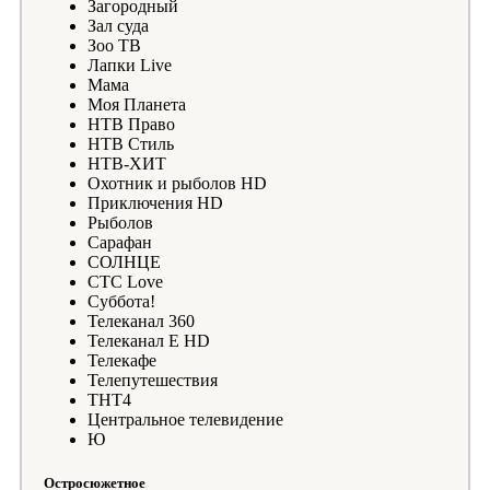
Загородный
Зал суда
Зоо ТВ
Лапки Live
Мама
Моя Планета
НТВ Право
НТВ Стиль
НТВ-ХИТ
Охотник и рыболов HD
Приключения HD
Рыболов
Сарафан
СОЛНЦЕ
СТС Love
Суббота!
Телеканал 360
Телеканал Е HD
Телекафе
Телепутешествия
ТНТ4
Центральное телевидение
Ю
Остросюжетное